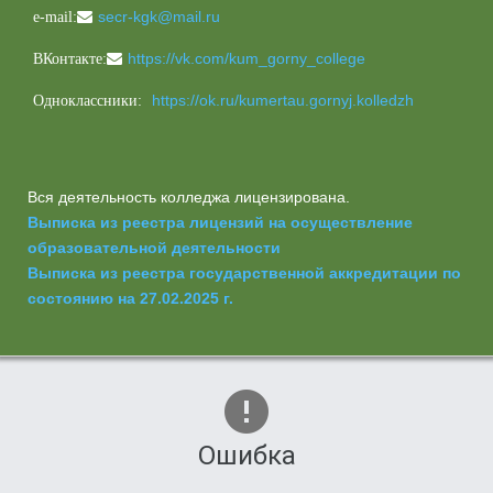
secr-kgk@mail.ru
e-mail:
https://vk.com/kum_gorny_college
ВКонтакте:
https://ok.ru/kumertau.gornyj.kolledzh
Одноклассники:
Вся деятельность колледжа лицензирована.
Выписка из реестра лицензий на осуществление
образовательной деятельности
Выписка из реестра государственной аккредитации по
состоянию на 27.02.2025 г.
Ошибка