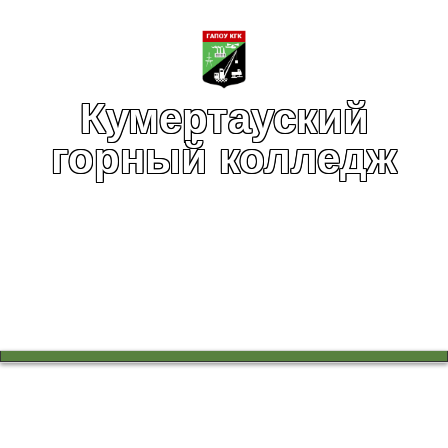
Кумертауский
горный колледж
Вы здесь:
Главная
Учебный процесс
Научно-методическая работа