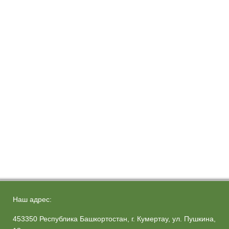
Наш адрес:
453350 Республика Башкортостан, г. Кумертау, ул. Пушкина,