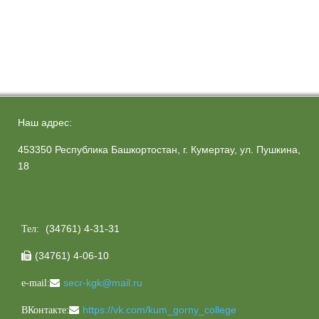
Наш адрес:
453350 Республика Башкортостан, г. Кумертау, ул. Пушкина,
18
(34761) 4-31-31
Тел:
(34761) 4-06-10

secr-kgk@mail.ru
e-mail:
https://vk.com/kum_gorny_college
ВКонтакте: