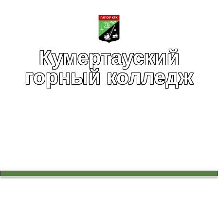
Кумертауский
горный колледж
Вы здесь:
Главная
Воспитательная работа
Военно-патриотический клуб "Отечество"
Новости клуба