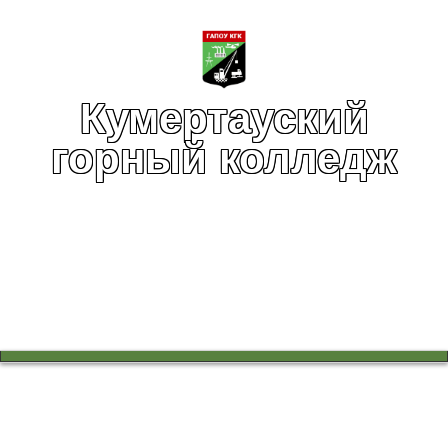
Кумертауский
горный колледж
Вы здесь:
Главная
Учебный процесс
Научно-методическая работа