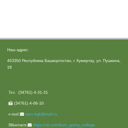
Наш адрес:
453350 Республика Башкортостан, г. Кумертау, ул. Пушкина,
18
(34761) 4-31-31
Тел:
(34761) 4-06-10

secr-kgk@mail.ru
e-mail:
https://vk.com/kum_gorny_college
ВКонтакте: