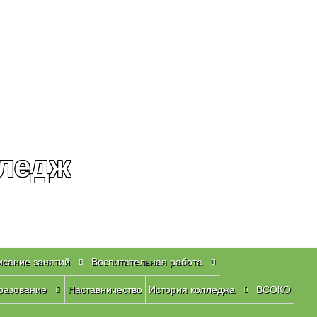
лледж
исание занятий
Воспитательная работа
разование
Наставничество
История колледжа
ВСОКО