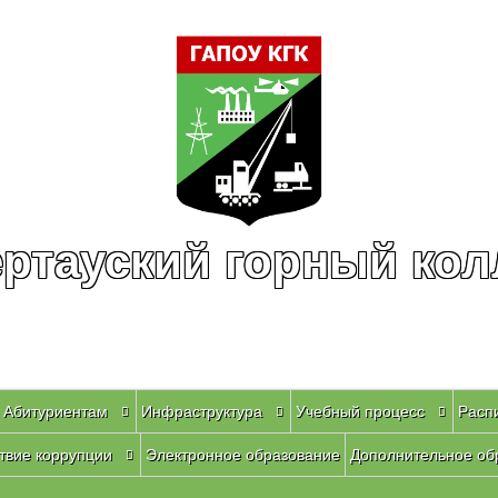
ртауский горный ко
Абитуриентам
Инфраструктура
Учебный процесс
Расп
твие коррупции
Электронное образование
Дополнительное об