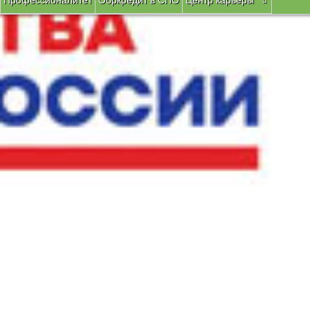
Профессионалитет
Обркредит в СПО
Центр карьеры
Вы здесь:
Главная
Профессионалы
Новости движени
Подготовительный день С-1 по
8 июня 2024 года
в группе 1ТЭР-20 подготовительный день С-
эксплуатация и обслуживание электрического и электромехани
Давайте пожелаем нашим студентам удачи!