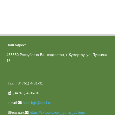
Наш адрес:
453350 Республика Башкортостан, г. Кумертау, ул. Пушкина,
18
(34761) 4-31-31
Тел:
(34761) 4-06-10

secr-kgk@mail.ru
e-mail:
https://vk.com/kum_gorny_college
ВКонтакте: