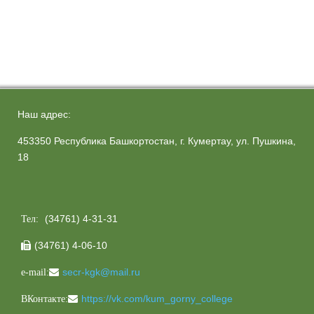
Наш адрес:
453350 Республика Башкортостан, г. Кумертау, ул. Пушкина,
18
(34761) 4-31-31
Тел:
(34761) 4-06-10

secr-kgk@mail.ru
e-mail:
https://vk.com/kum_gorny_college
ВКонтакте: