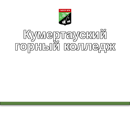
Кумертауский
горный колледж
Вы здесь:
Главная
Воспитательная работа
Широка страна моя родная