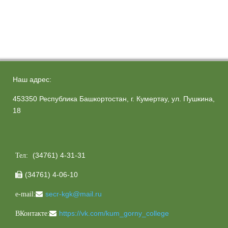
Наш адрес:
453350 Республика Башкортостан, г. Кумертау, ул. Пушкина,
18
(34761) 4-31-31
Тел:
(34761) 4-06-10

secr-kgk@mail.ru
e-mail:
https://vk.com/kum_gorny_college
ВКонтакте: