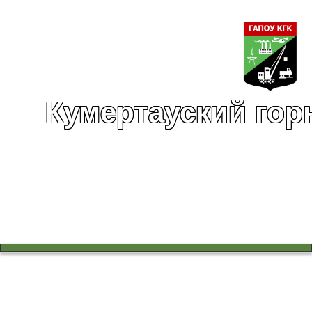
Кумертауский гор
Вы здесь:
Главная
Воспитательная работа
Всемирный день памяти жертв СПИДа