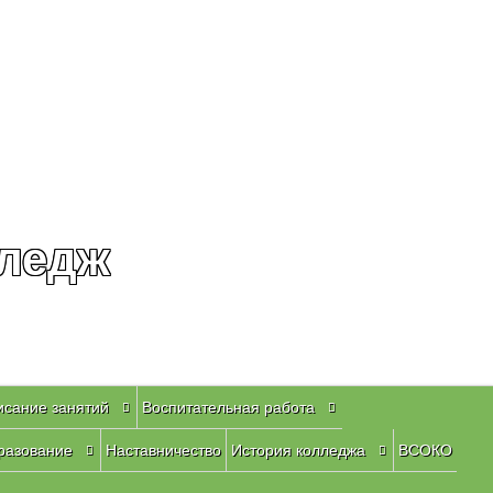
лледж
исание занятий
Воспитательная работа
разование
Наставничество
История колледжа
ВСОКО