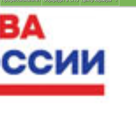
Профессионалитет
Обркредит в СПО
Центр карьеры
Вы здесь:
Главная
Учебный процесс
Работа в цикловых к
"Аз, буки, веди... "
В комиссии общеобразовательных дисциплин
"Аз, буки, веди... "
В честь празднования Дня славянской письменности
24 мая
культуре.
Е.Корчагина, преподаватель Русского языка и литературы