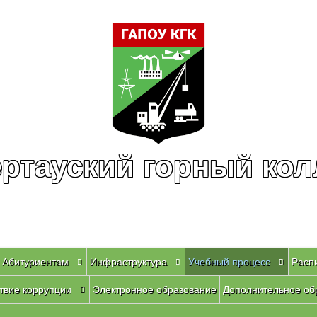
ртауский горный ко
Абитуриентам
Инфраструктура
Учебный процесс
Расп
твие коррупции
Электронное образование
Дополнительное об