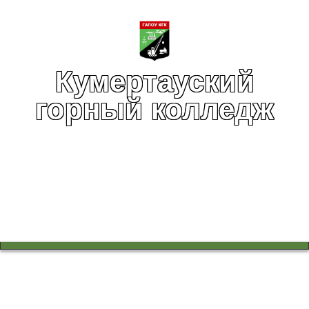
Кумертауский
горный колледж
Вы здесь:
Главная
Учебный процесс
Работа в цикловых комиссиях
Урок, посвященный жизни и творчеству Нажиба Асанбаева