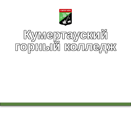
Кумертауский
горный колледж
Вы здесь:
Главная
Учебный процесс
Научно-методическая работа
Республиканская олимпиада по башкирскому языку среди