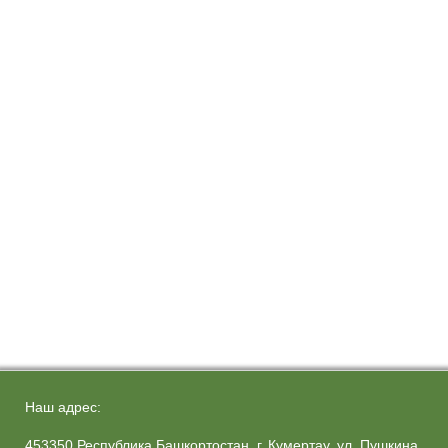
Наш адрес:
453350 Республика Башкортостан, г. Кумертау, ул. Пушкина,