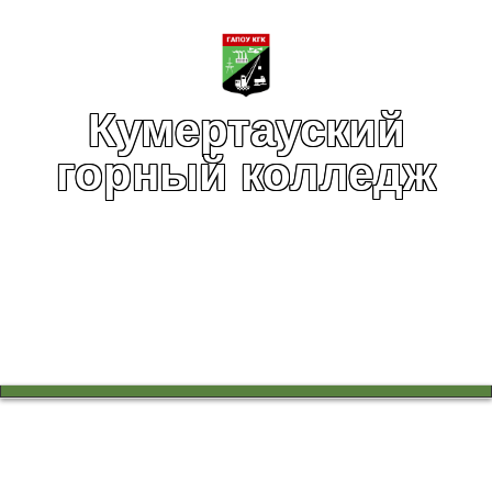
Кумертауский
горный колледж
Вы здесь:
Главная
Инфраструктура
Общежитие
Пять силачей и одна девушка