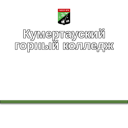
Кумертауский
горный колледж
Вы здесь:
Главная
Спортивный клуб
Триумф наших волейболисток