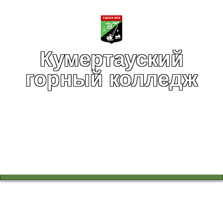
Кумертауский
горный колледж
Вы здесь:
Главная
Абитуриентам
Профориентация для школьников
Участие студентов колледжа в проекте «Когда я вырасту»